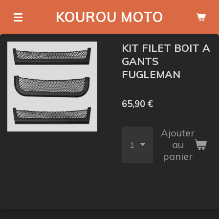
Passer
KOUROU MOTO
au
contenu
KIT FILET BOIT A
principal
GANTS
FUGLEMAN
65,90 €
Ajouter
au
panier