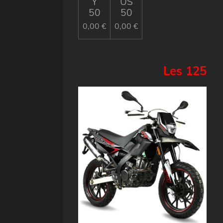
Y
US
50
50
0,00 €
0,00 €
Les 125