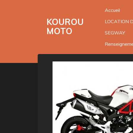
Passer
Accueil
au
KOUROU
LOCATION 
contenu
MOTO
principal
SEGWAY
Renseignem