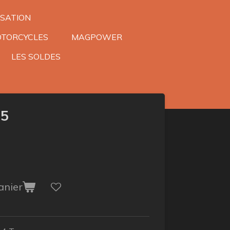
SATION
TORCYCLES
MAGPOWER
LES SOLDES
E5
anier