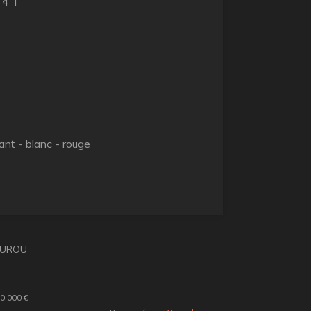
 4 T
lant - blanc - rouge
KOUROU
0 000 €