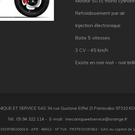
Moteur 50 cc mono cylindre
Refroidissement par air
Injection électronique
Boite 5 vitesses
3 CV - 45 km/h
Existe en noir mat - noir bril
IQUE ET SERVICE SAS 34 rue Gustave Eiffel ZI Pariacabo 97310 
Tél.: 05 94 322 114 - E-mail : mecaniqueetservice@orange.fr
: 83329768200019 - APE : 4661Z - N° TVA : FR37833297682 - SAS au capital de 1