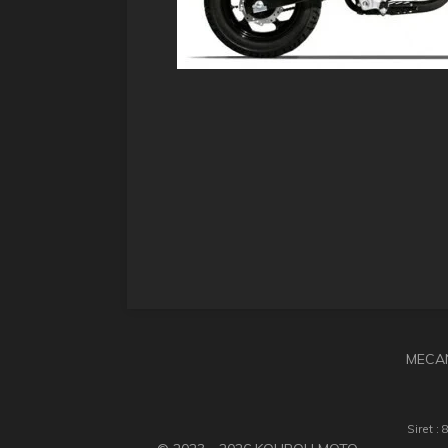
MECAN
Siret 